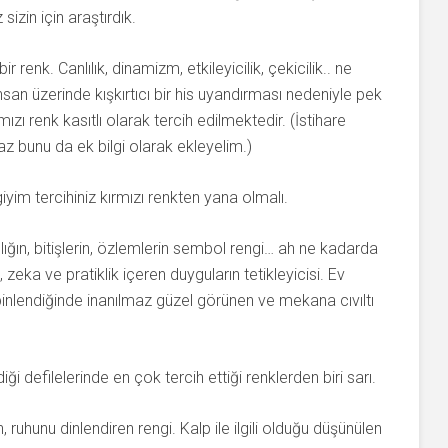
sizin için araştırdık.
r renk. Canlılık, dinamizm, etkileyicilik, çekicilik.. ne
İnsan üzerinde kışkırtıcı bir his uyandırması nedeniyle pek
zı renk kasıtlı olarak tercih edilmektedir. (İstihare
z bunu da ek bilgi olarak ekleyelim.)
iyim tercihiniz kırmızı renkten yana olmalı.
ığın, bitişlerin, özlemlerin sembol rengi… ah ne kadarda
, zeka ve pratiklik içeren duyguların tetikleyicisi. Ev
nlendiğinde inanılmaz güzel görünen ve mekana cıvıltı
ği defilelerinde en çok tercih ettiği renklerden biri sarı.
 ruhunu dinlendiren rengi. Kalp ile ilgili olduğu düşünülen