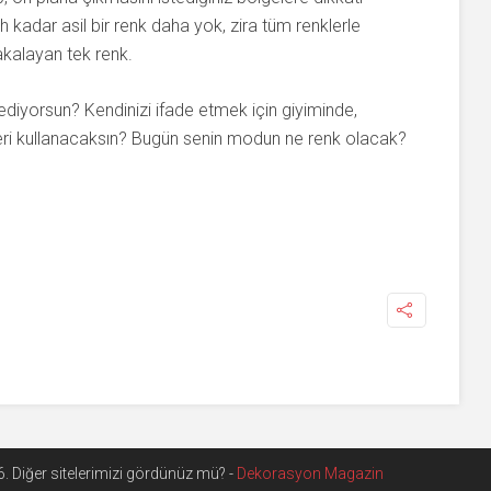
h kadar asil bir renk daha yok, zira tüm renklerle
alayan tek renk.
ediyorsun? Kendinizi ifade etmek için giyiminde,
eri kullanacaksın? Bugün senin modun ne renk olacak?
. Diğer sitelerimizi gördünüz mü? -
Dekorasyon Magazin