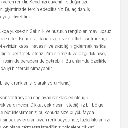
 veren renktir. Kendinizi güvenilir, olduğunuzu
ı giyiminizde tercih edebilirsiniz. Bu açıdan, iş
eşil diyebiliriz.
ukça yüksektir. Sakinlik ve huzurun rengi olan mavi uçsuz
 ifade eder. Kendinizi, daha özgür ve mutlu hissetmek için
 evinizin kapalı havasını ve sıkıcılığını gidermek harika
ğını belirtmek isteriz. Zira sınırsızlık ve özgürlük hissi,
hissini de beraberinde getirebilir. Bu anlamda özellikle
a iyi bir tercih olmayabilir.
bi açık renkler iyi olarak yorumlanır.)
. Konsantrasyonu sağlayan renklerden olduğu
 yardımcıdır. Dikkat çekmesini istediğiniz bir bölge
 ile bütünleştirmeniz, bu konuda size büyük fayda
ır saklayıcı olan siyah renk sayesinde, fazla kilolarınızı
, ön plana çıkmasını istediğiniz bölgelere dikkati