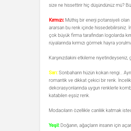
size ne hissettirir hiç düşündünüz mü? Biz 
Kırmızı:
Müthiş bir enerji potansiyeli olan bi
ararsan bu renk içinde hissedebilirsiniz. 
çok büyük firma tarafından logolarda kırmı
rüyalarında kırmızı görmek hayra yorulma
Karşınızdakini etkileme niyetindeyseniz, g
Sarı:
Sonbaharın hüzün kokan rengi… Ayrıl
romantik ve dikkat çekici bir renk. İncelik
dekorasyonlarında uygun renklerle kombi
katabilen eşsiz renk.
Modacıların özellikle canlılık katmak istedi
Yeşil:
Doğanın, ağaçların insanın için açan,