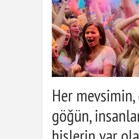
Her mevsimin, 
göğün, insanla
hislerin var ol