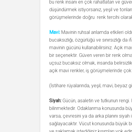
bu renk insanı en çok rahatlatan ve güven
düşündürmek istiyorsanız, yeşil ve tonların
görüşmelerinde doğru renk tercihi olarak y
Mavi:
Mavinin ruhsal anlamda etkileri old
bucaksızlığı, özgürlüğü ve sınırsızlığı da
mavinin gücünü kullanabilirsiniz. Açık mavi
bir seçenektir. Güven veren bir renk olmadı
uçsuz bucaksız olmak, insanda belirsizlik 
açık mavi renkler, iş görüşmelerinde çok d
(İstihare rüyalarında, yeşil, mavi, beyaz gi
Siyah:
Gücün, asaletin ve tutkunun rengi
bilinmektedir. Odaklanma konusunda büyük
varsa, çevresini ya da arka planını siyah
sağlayacaktır. Vücut konusunda büyük bir s
ve saklamak istediğiniz kısımları yok edip