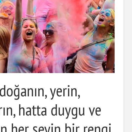
doğanın, yerin,
rın, hatta duygu ve
an her şeyin bir rengi