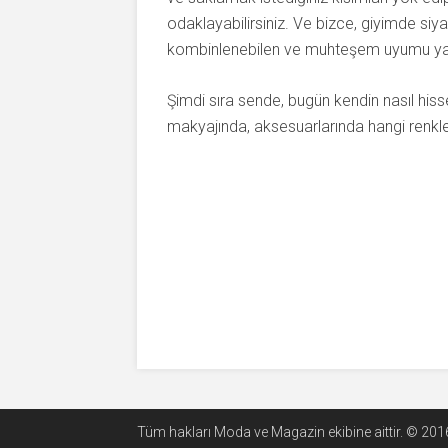
odaklayabilirsiniz. Ve bizce, giyimde siya
kombinlenebilen ve muhteşem uyumu yak
Şimdi sıra sende, bugün kendin nasıl hiss
makyajında, aksesuarlarında hangi renkl
Tüm hakları Moda ve Magazin ekibine aittir. © 2016