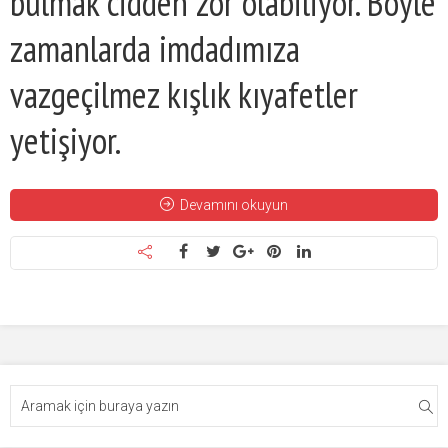
bulmak cidden zor olabiliyor. Böyle
zamanlarda imdadımıza
vazgeçilmez kışlık kıyafetler
yetişiyor.
Devamını okuyun