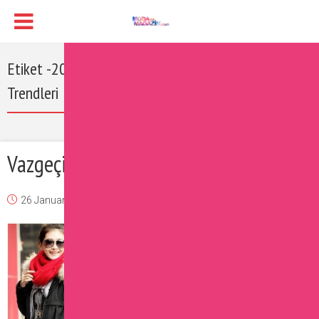
Etiket -2016-2017 Sonbahar/Kış Aksesuar
Trendleri
Vazgeçilmez Kışlık Kıyafetler
26 January 2017
Burcu
Moda
Yorum Ekle