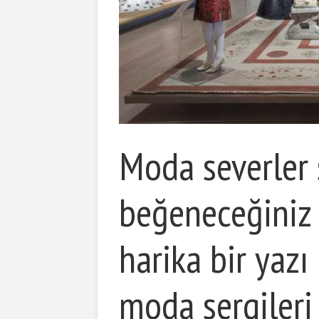
Moda severler s
beğeneceğini
harika bir yazı
moda sergileri i