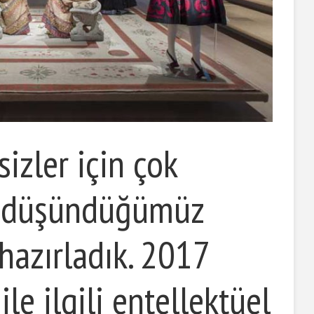
izler için çok
z düşündüğümüz
 hazırladık. 2017
le ilgili entellektüel