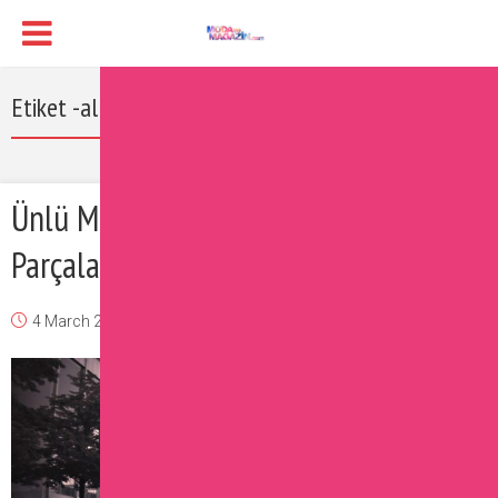
Etiket -alışveriş siteleri
Ünlü Markaların İlkbaharYaz
Parçalarından Alışveriş Önerileri
4 March 2017
Burcu
Moda
Yorum Ekle