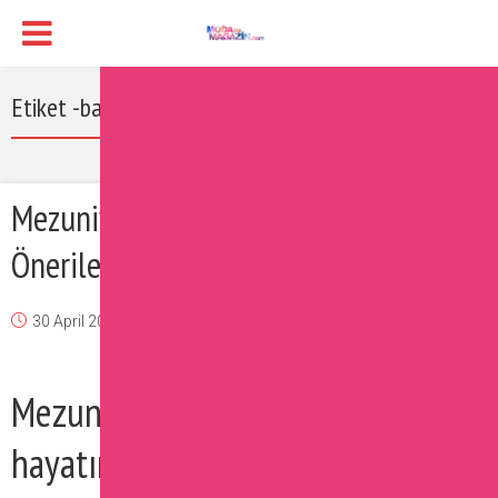
Etiket -balo kıyafeti
Mezuniyet Baloları İçin Kıyafet
Önerileri
30 April 2017
Burcu
Güzellik
,
Moda
Yorum Ekle
Mezuniyetler hepimiz için,
hayatımızın en önemli anlarından