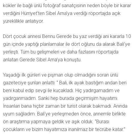
kökler ile bağlı ünlü fotoğraf sanatçısının neden böyle bir karar
verdiğini Hürriyet’ten Sibel Arna’ya verdiği röportajda açık
yüreklilikle anlatıyor.
Dört çocuk annesi Bennu Gerede bu yaz verdiği ani kararla 10
gün içinde yaptığı planlamalar ile dört oğlunu da alarak Bali’ye
yerleşti. Tüm bu gelişmeleri ve daha fazlasını röportajda
anlatan Gerede Sibel Arna’ya konuştu.
Yaşadığı ilk günleri ve pişman olup olmadığını soran ünlü
gazeteciye şunları anlattı: ‘’ Bali, ilk ayak bastığım andan beri
beni kabul edip sevgi ile kucakladı. Hiç yadırgamadım ve
yadırganmadım. Sanki hep burada geçirmişim hayatımı.
İnsanları bana hiçbir zaman bir turist olarak bakmadı. Anında
uyum sağladım. Bali’ye yerleşmeden önce, annemle birlikte
ön araştırma yapmaya geldik ve aşık olduk. ‘’Burası
çocukların ve bizim hayatımıza inanılmaz bir tecrübe katar.’’