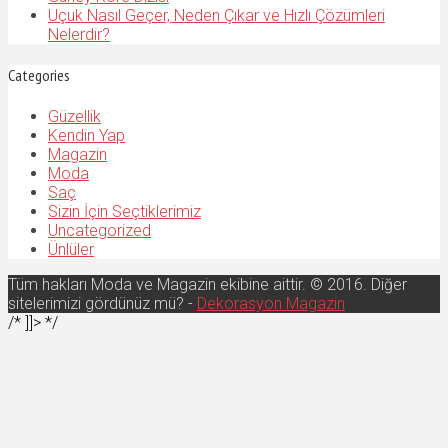
Uçuk Nasıl Geçer, Neden Çıkar ve Hızlı Çözümleri
Nelerdir?
Categories
Güzellik
Kendin Yap
Magazin
Moda
Saç
Sizin İçin Seçtiklerimiz
Uncategorized
Ünlüler
Tüm hakları Moda ve Magazin ekibine aittir. © 2016. Diğer
sitelerimizi gördünüz mü? -
Dekorasyon Magazin
/* ]]> */