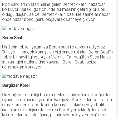
Pop şarkılarının starı haline gelen Demet Akalın, nazardan
korkuyor. Sürekli göz önünde durmasının getirdiği bir korku
olduğu düşünülse de, Demet Akalın özellikle sahne almadan
önce nazar boncuğunu okşayarak sahneye çıkıyor.
Beren Saat
Ünlülerin fobileri yazımıza Beren saat ile devam ediyoruz.
Türkiye’nin en çok konuşulan dizilerinde rol alan Beren Saat’in
fobisi bir hayli ilginç… Aşk-ı Memnu, Fatmagül’ün Suçu Ne ve
İntikam gibi dizilerle üne kavuşan Beren Saat, tacize
uğramaktan korkuyor.
Bergüzar Korel
Güzelliği ve rol aldığı başarılı dizilerle Türkiye’nin en beğenilen
oyuncuları arasında yer alan Bergüzar Korel, takıntıları ile ilgili
olarak bir dergi röportajında konuştu. Takıntısı veya batıl
inançları olmadığını dile getiren Korel, yemekle ilgili olarak
komik takıntıları olduğunu, pütürlü yiyecek yiyemediğini ve