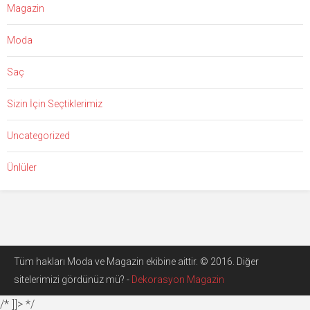
Magazin
Moda
Saç
Sizin İçin Seçtiklerimiz
Uncategorized
Ünlüler
Tüm hakları Moda ve Magazin ekibine aittir. © 2016. Diğer
sitelerimizi gördünüz mü? -
Dekorasyon Magazin
/* ]]> */