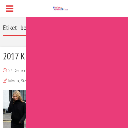
Etiket -bot
2017 Kış Modası Diz Üstü Çizmeler
24 December 2016
Burcu
Moda
,
Sizin İçin Seçtiklerimiz
Yorum Ekle