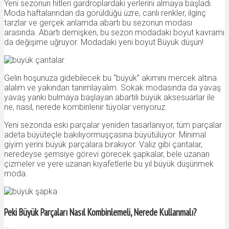
Yeni sezonun hitleri gardroplardaki yerlerini almaya başladı.
Moda haftalarından da görüldüğü üzre, canlı renkler, ilginç
tarzlar ve gerçek anlamda abartı bu sezonun modası
arasında. Abartı demişken, bu sezon modadaki boyut kavramı
da değişime uğruyor. Modadaki yeni boyut Büyük düşün!
Gelin hoşunuza gidebilecek bu “büyük” akımını mercek altına
alalım ve yakından tanımlayalım. Sokak modasında da yavaş
yavaş yankı bulmaya başlayan abartılı büyük aksesuarlar ile
ne, nasıl, nerede kombinlenir tüyolar veriyoruz.
Yeni sezonda eski parçalar yeniden tasarlanıyor, tüm parçalar
adeta büyüteçle bakılıyormuşçasına büyütülüyor. Minimal
giyim yerini büyük parçalara bırakıyor. Valiz gibi çantalar,
neredeyse şemsiye görevi görecek şapkalar, bele uzanan
çizmeler ve yere uzanan kıyafetlerle bu yıl büyük düşünmek
moda.
Peki Büyük Parçaları Nasıl Kombinlemeli, Nerede Kullanmalı?