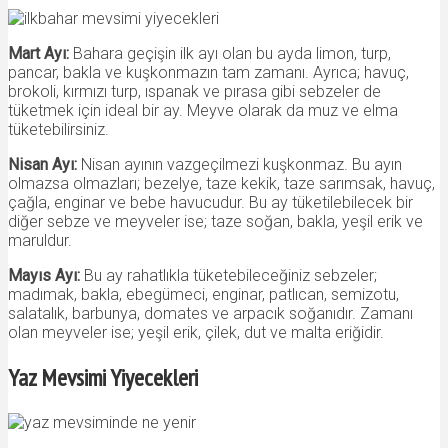
Mart Ayı:
Bahara geçişin ilk ayı olan bu ayda limon, turp,
pancar, bakla ve kuşkonmazın tam zamanı. Ayrıca; havuç,
brokoli, kırmızı turp, ıspanak ve pırasa gibi sebzeler de
tüketmek için ideal bir ay. Meyve olarak da muz ve elma
tüketebilirsiniz.
Nisan Ayı:
Nisan ayının vazgeçilmezi kuşkonmaz. Bu ayın
olmazsa olmazları; bezelye, taze kekik, taze sarımsak, havuç,
çağla, enginar ve bebe havucudur. Bu ay tüketilebilecek bir
diğer sebze ve meyveler ise; taze soğan, bakla, yeşil erik ve
maruldur.
Mayıs Ayı:
Bu ay rahatlıkla tüketebileceğiniz sebzeler;
madımak, bakla, ebegümeci, enginar, patlıcan, semizotu,
salatalık, barbunya, domates ve arpacık soğanıdır. Zamanı
olan meyveler ise; yeşil erik, çilek, dut ve malta eriğidir.
Yaz Mevsimi Yiyecekleri