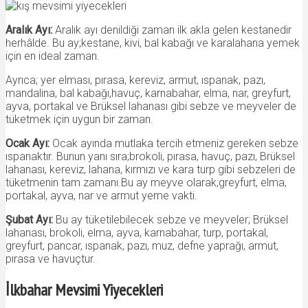
Aralık Ayı:
Aralık ayı denildiği zaman ilk akla gelen kestanedir
herhâlde. Bu ay;kestane, kivi, bal kabağı ve karalahana yemek
için en ideal zaman.
Ayrıca; yer elması, pırasa, kereviz, armut, ıspanak, pazı,
mandalina, bal kabağı,havuç, karnabahar, elma, nar, greyfurt,
ayva, portakal ve Brüksel lahanası gibi sebze ve meyveler de
tüketmek için uygun bir zaman.
Ocak Ayı:
Ocak ayında mutlaka tercih etmeniz gereken sebze
ıspanaktır. Bunun yanı sıra;brokoli, pırasa, havuç, pazı, Brüksel
lahanası, kereviz, lahana, kırmızı ve kara turp gibi sebzeleri de
tüketmenin tam zamanı.Bu ay meyve olarak;greyfurt, elma,
portakal, ayva, nar ve armut yeme vakti.
Şubat Ayı:
Bu ay tüketilebilecek sebze ve meyveler; Brüksel
lahanası, brokoli, elma, ayva, karnabahar, turp, portakal,
greyfurt, pancar, ıspanak, pazı, muz, defne yaprağı, armut,
pırasa ve havuçtur.
İlkbahar Mevsimi Yiyecekleri