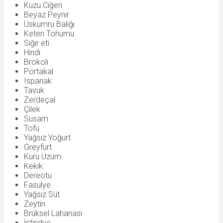
Kuzu Ciğeri
Beyaz Peynir
Uskumru Balığı
Keten Tohumu
Sığır eti
Hindi
Brokoli
Portakal
Ispanak
Tavuk
Zerdeçal
Çilek
Susam
Tofu
Yağsız Yoğurt
Greyfurt
Kuru Üzüm
Kekik
Dereotu
Fasulye
Yağsız Süt
Zeytin
Brüksel Lahanası
İstiridye