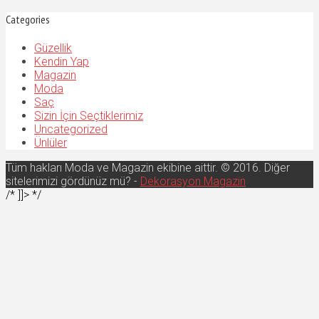
Categories
Güzellik
Kendin Yap
Magazin
Moda
Saç
Sizin İçin Seçtiklerimiz
Uncategorized
Ünlüler
Tüm hakları Moda ve Magazin ekibine aittir. © 2016. Diğer
sitelerimizi gördünüz mü? -
Dekorasyon Magazin
/* ]]> */