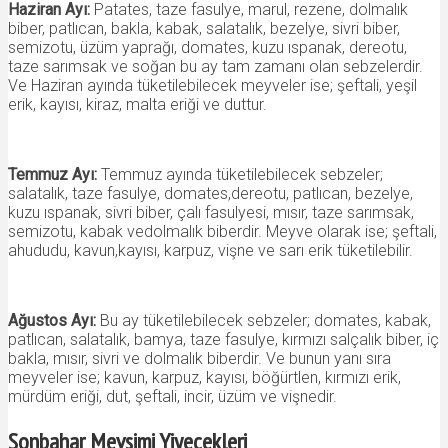
Haziran Ayı:
Patates, taze fasulye, marul, rezene, dolmalık
biber, patlıcan, bakla, kabak, salatalık, bezelye, sivri biber,
semizotu, üzüm yaprağı, domates, kuzu ıspanak, dereotu,
taze sarımsak ve soğan bu ay tam zamanı olan sebzelerdir.
Ve Haziran ayında tüketilebilecek meyveler ise; şeftali, yeşil
erik, kayısı, kiraz, malta eriği ve duttur.
Temmuz Ayı:
Temmuz ayında tüketilebilecek sebzeler;
salatalık, taze fasulye, domates,dereotu, patlıcan, bezelye,
kuzu ıspanak, sivri biber, çalı fasulyesi, mısır, taze sarımsak,
semizotu, kabak vedolmalık biberdir. Meyve olarak ise; şeftali,
ahududu, kavun,kayısı, karpuz, vişne ve sarı erik tüketilebilir.
Ağustos Ayı:
Bu ay tüketilebilecek sebzeler; domates, kabak,
patlıcan, salatalık, bamya, taze fasulye, kırmızı salçalık biber, iç
bakla, mısır, sivri ve dolmalık biberdir. Ve bunun yanı sıra
meyveler ise; kavun, karpuz, kayısı, böğürtlen, kırmızı erik,
mürdüm eriği, dut, şeftali, incir, üzüm ve vişnedir.
Sonbahar Mevsimi Yiyecekleri