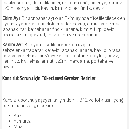
fasulyesi, pazı, dolmalık biber, mürdüm eriği, biberiye, karpuz,
üzüm, bamya, incir, kavun, kırmızı biber, fındık, ceviz.
Ekim Ayı:
Bir sonbahar ayı olan Ekim ayında tüketilebilecek en
uygun yiyecekler; öncelikle mantar, havuç, armut, yer elması,
ıspanak, nar, karnabahar, fındık, lahana, kırmızı turp, ceviz,
pırasa, üzüm, greyfurt, muz, elma ve mandalinadır.
Kasım Ayı:
Bu ayda tüketilebilecek en uygun
sebzeler;karnabahar, kereviz, ıspanak, lahana, havuç, pırasa,
pazı ve yer elmasıdır.Meyveler ise; kestane, greyfurt, ceviz,
nar, muz, kivi, elma, armut, üzüm, mandalina, portakal ve
ayvadır.
Kansızlık Sorunu İçin Tüketilmesi Gereken Besinler
Kansızlık sorunu yaşayanlar için demir, B12 ve folik asit içeriği
bakımından zengin besinler:
Kuzu Eti
Yumurta
Muz