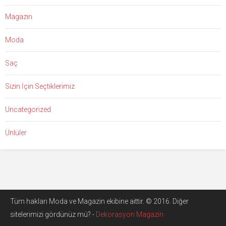
Magazin
Moda
Saç
Sizin İçin Seçtiklerimiz
Uncategorized
Ünlüler
Tüm hakları Moda ve Magazin ekibine aittir. © 2016. Diğer
sitelerimizi gördünüz mü? -
Dekorasyon Magazin