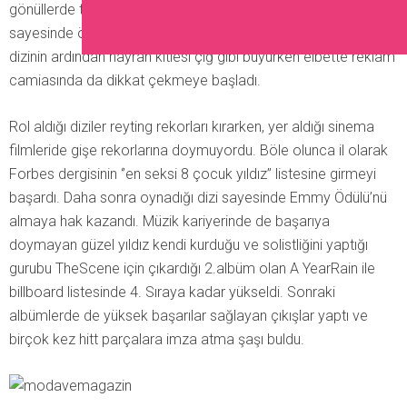
gönüllerde taht kurdu. Tabi peş peşe gelen başarılı çıkışları
sayesinde ödül adayı olarak sık sık listelerde yer aldı. Bu
dizinin ardından hayran kitlesi çığ gibi büyürken elbette reklam
camiasında da dikkat çekmeye başladı.
Rol aldığı diziler reyting rekorları kırarken, yer aldığı sinema
filmleride gişe rekorlarına doymuyordu. Böle olunca il olarak
Forbes dergisinin ‘’en seksi 8 çocuk yıldız’’ listesine girmeyi
başardı. Daha sonra oynadığı dizi sayesinde Emmy Ödülü’nü
almaya hak kazandı. Müzik kariyerinde de başarıya
doymayan güzel yıldız kendi kurduğu ve solistliğini yaptığı
gurubu TheScene için çıkardığı 2.albüm olan A YearRain ile
billboard listesinde 4. Sıraya kadar yükseldi. Sonraki
albümlerde de yüksek başarılar sağlayan çıkışlar yaptı ve
birçok kez hitt parçalara imza atma şaşı buldu.