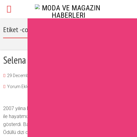
Etiket -coach
Selena Gomez Tasarımcı Oldu!
29 December 2016
Burcu
Magazin
,
Ünlüler
Yorum Ekle
2007 yılına Disney Channel dizisi olan HannahMontana dizisi
ile hayatımıza giren SelenaGomez oldukça hızlı bir yükseliş
gösterdi. Başrol oynadığı Waverly Büyücüleri adlı Emmy
Ödüllü dizi de canlandırdığı AlexRusso karakteri ile adeta