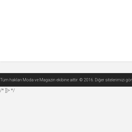
Tüm hakları Moda ve Magazin ekibine aittir. © 2016. Diğer sitelerimizi g
/* ]]> */