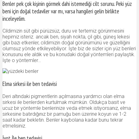
Benler pek çok kişinin görmek dahi istemediği cilt sorunu. Peki yüz
beni için doğal tedaviler var mı, varsa hangileri gelin birlikte
inceleyelim.
Cildimizin süt gibi pürüzsüz, duru ve tertemiz görünmesini
hepimiz isteriz. ancak ben, siyah nokta, çil gibi, güneş lekesi
gibi bazı etkenler, cildimizin doğal görünümünü ve güzelliğini
olumsuz yönde etkileyebiliyor. İşte biz de sizler için yüz benleri
konusunu ele aldık ve bu konudaki doğal yöntemleri paylaştık.
İşte o yöntemler…
Elma sirkesi ile ben tedavisi
Deri altındaki pigmentlerin açılmasına yardımcı olan elma
sirkesi ile benlerden kurtulmak mümkün. Oldukça basit ve
ucuz bir yöntemle benlerinize veda etmek istiyorsanız, elma
sirkesine batırdığınız bir pamuğu ben üzerine koyun ve 1-2
saat kadar bekletin. Benler kaybolana kadar bunu tekrar
etmelisiniz.
İyot İle ben tedavisi