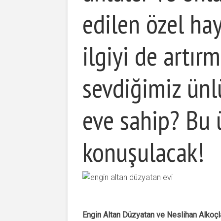
edilen özel hay
ilgiyi de artır
sevdiğimiz ünlü
eve sahip? Bu ü
konuşulacak!
Engin Altan Düzyatan ve Neslihan Alkoçla