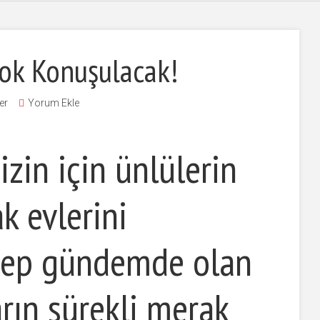
Çok Konuşulacak!
er
Yorum Ekle
zin için ünlülerin
k evlerini
 Hep gündemde olan
arın sürekli merak