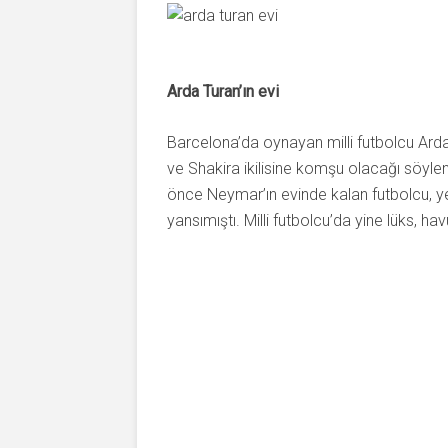
Arda Turan’ın evi
Barcelona’da oynayan milli futbolcu Arda
ve Shakira ikilisine komşu olacağı söyle
önce Neymar’ın evinde kalan futbolcu, ye
yansımıştı. Milli futbolcu’da yine lüks, h