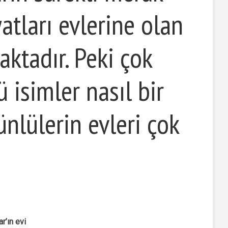
atları evlerine olan
maktadır. Peki çok
 isimler nasıl bir
nlülerin evleri çok
r’ın evi