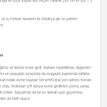
a ile içiçe yaşamayı seçen Yalabık çifti bu ev için 1.5
zu ve iç mekan tasarımı ile oldukça şık ve yatırım
or.
vi
z yıl dünya evine girdi. Aşkları, nişanlılıkları, düğünleri
imi ve arayışları sırasında da magazin basınında sıklıkla
hisarı’ndaki evine taşınan SimemKobal son adresi, Kenan
vi oldu. Ardından çift dünya evine girdikten sonra, saray
 ettiler. Alaçatı’da da bir ev alarak yazı geçirmeyi
den de belli oluyor.