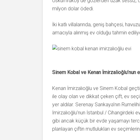
Uskumruköy’de gözlerden uzak sessiz, doğ
milyon dolar ödedi.
İki katlı villalarında, geniş bahçesi, havu
amacıyla alınmış ev olduğu tahmin ediliy
Sinem Kobal ve Kenan İmirzalioğlu’nun e
Kenan İmirzalıoğlu ve Sinem Kobal geçtiğimi
ile olay olan ve dikkat çeken çift, ev seç
yer aldılar. Serenay Sarıkaya’nın Rumeli
İmirzalıoğlu’nun İstanbul / Cihangirdeki e
gibi ancak küçük bir evde yaşamayı tercih
planlayan çiftin mutlulukları ev seçimlerin