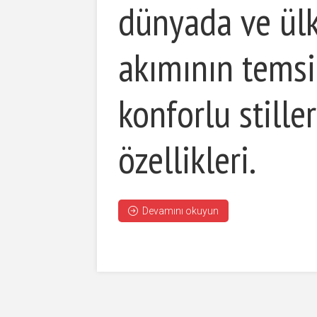
dünyada ve ül
akımının temsil
konforlu stiller
özellikleri.
Devamını okuyun