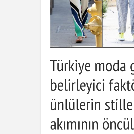
Türkiye moda 
belirleyici fak
ünlülerin still
akımının öncül