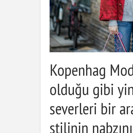
Kopenhag Moda
olduğu gibi yi
severleri bir a
stilinin nabzın