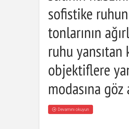
sofistike ruhu
tonlarının ağırl
ruhu yansıtan 
objektiflere y
modasına göz 
Devamını okuyun