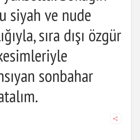
nu siyah ve nude
ığıyla, sıra dışı özgür
kesimleriyle
ansıyan sonbahar
atalım.