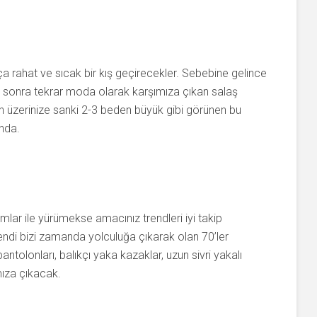
ça rahat ve sıcak bir kış geçirecekler. Sebebine gelince
n sonra tekrar moda olarak karşımıza çıkan salaş
n üzerinize sanki 2-3 beden büyük gibi görünen bu
ında.
lar ile yürümekse amacınız trendleri iyi takip
 trendi bizi zamanda yolculuğa çıkarak olan 70’ler
tolonları, balıkçı yaka kazaklar, uzun sivri yakalı
mıza çıkacak.