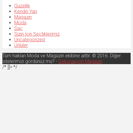
Güzellik
Kendin Yap
Magazin
Moda
Saç
Sizin İçin Seçtiklerimiz
Uncategorized
Ünlüler
Tüm hakları Moda ve Magazin ekibine aittir. © 2016. Diğer
sitelerimizi gördünüz mü? -
Dekorasyon Magazin
/* ]]> */