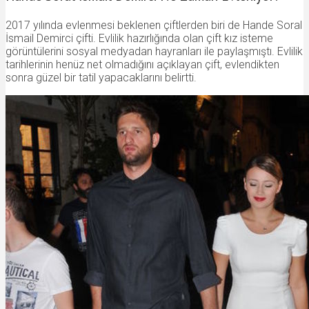
2017 yılında evlenmesi beklenen çiftlerden biri de Hande Soral
İsmail Demirci çifti. Evlilik hazırlığında olan çift kız isteme
görüntülerini sosyal medyadan hayranları ile paylaşmıştı. Evlilik
tarihlerinin henüz net olmadığını açıklayan çift, evlendikten
sonra güzel bir tatil yapacaklarını belirtti.