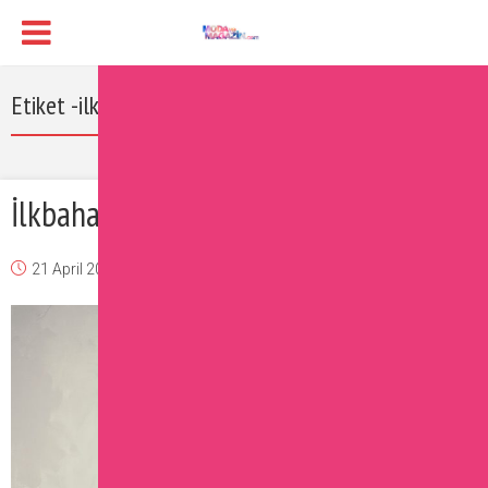
Etiket -ilkbahar yaz sezonu
İlkbahar Yaz Uzun Elbise Modelleri
21 April 2017
Burcu
Moda
Yorum Ekle