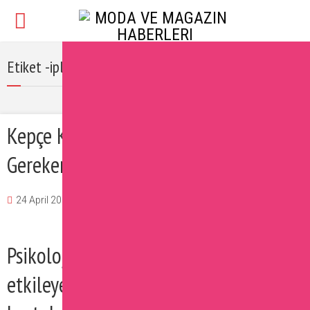
Etiket -iple kepçe kulak tedavisi nasıl yapılır
Kepçe Kulak Estetiği İle İlgili Bilmeniz
Gerekenler
24 April 2017
Burcu
Güzellik
Yorum Ekle
Psikolojik sağlığınızı olumsuz
etkileyen kepçe kulaklardan