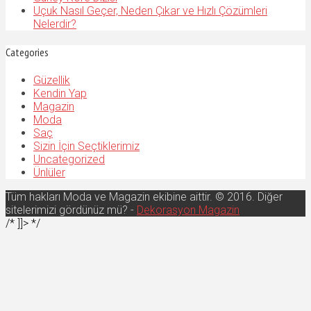
Uçuk Nasıl Geçer, Neden Çıkar ve Hızlı Çözümleri
Nelerdir?
Categories
Güzellik
Kendin Yap
Magazin
Moda
Saç
Sizin İçin Seçtiklerimiz
Uncategorized
Ünlüler
Tüm hakları Moda ve Magazin ekibine aittir. © 2016. Diğer
sitelerimizi gördünüz mü? -
Dekorasyon Magazin
/* ]]> */