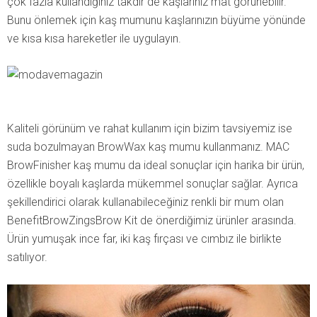
çok fazla kullandığınız takdir de kaşlarınız mat görünebilir.
Bunu önlemek için kaş mumunu kaşlarınızın büyüme yönünde
ve kısa kısa hareketler ile uygulayın.
Kaliteli görünüm ve rahat kullanım için bizim tavsiyemiz ise
suda bozulmayan BrowWax kaş mumu kullanmanız. MAC
BrowFinisher kaş mumu da ideal sonuçlar için harika bir ürün,
özellikle boyalı kaşlarda mükemmel sonuçlar sağlar. Ayrıca
şekillendirici olarak kullanabileceğiniz renkli bir mum olan
BenefitBrowZingsBrow Kit de önerdiğimiz ürünler arasında.
Ürün yumuşak ince far, iki kaş fırçası ve cımbız ile birlikte
satılıyor.