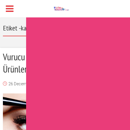
Etiket -kaş
Vurucu Bakışlar İçin Harika Kaş
Ürünleri
26 December 2016
Burcu
Güzellik
Yorum Ekle