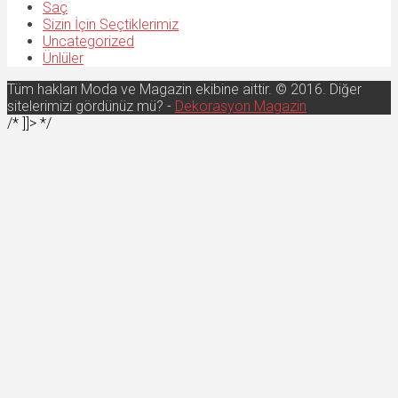
Saç
Sizin İçin Seçtiklerimiz
Uncategorized
Ünlüler
Tüm hakları Moda ve Magazin ekibine aittir. © 2016. Diğer
sitelerimizi gördünüz mü? -
Dekorasyon Magazin
/* ]]> */