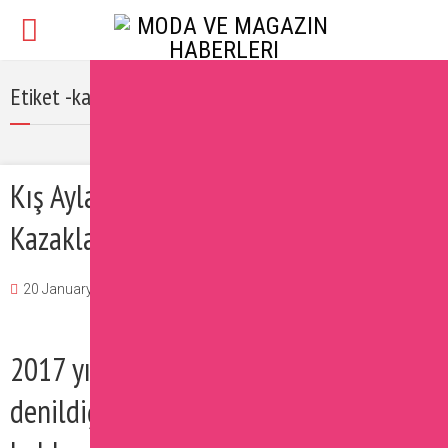
Etiket -kazak modası
Kış Aylarının Fenomeni Balıkçı Yaka
Kazaklar
20 January 2017
Burcu
Moda
Yorum Ekle
2017 yılının ilk fenomen parçası ne
denildiğinde şüphesiz ki kış ayları için