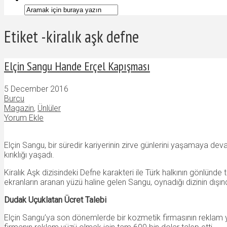
Etiket -kiralık aşk defne
Elçin Sangu Hande Erçel Kapışması
5 December 2016
Burcu
Magazin
,
Ünlüler
Yorum Ekle
Elçin Sangu, bir süredir kariyerinin zirve günlerini yaşamaya dev
kırıklığı yaşadı.
Kiralık Aşk dizisindeki Defne karakteri ile Türk halkının gönlünd
ekranların aranan yüzü haline gelen Sangu, oynadığı dizinin dış
Dudak Uçuklatan Ücret Talebi
Elçin Sangu’ya son dönemlerde bir kozmetik firmasının reklam yüz