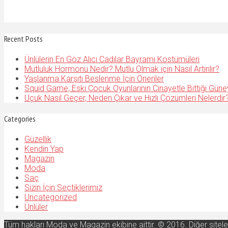
Recent Posts
Ünlülerin En Göz Alıcı Cadılar Bayramı Kostümüleri
Mutluluk Hormonu Nedir? Mutlu Olmak için Nasıl Artırılır?
Yaşlanma Karşıtı Beslenme İçin Öneriler
Squid Game, Eski Çocuk Oyunlarının Cinayetle Bittiği Güne
Uçuk Nasıl Geçer, Neden Çıkar ve Hızlı Çözümleri Nelerdir
Categories
Güzellik
Kendin Yap
Magazin
Moda
Saç
Sizin İçin Seçtiklerimiz
Uncategorized
Ünlüler
Tüm hakları Moda ve Magazin ekibine aittir. © 2016. Diğer sitel