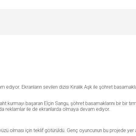
am ediyor. Ekranların sevilen dizisi Kiralık Aşk ile şöhret basamak
e taht kurmayı başaran Elçin Sangu, şöhret basamaklarını bir bir tı
ında reklamlar ile de ekranlarda olmaya devam ediyor.
ü olması için teklif götürüldü. Genç oyuncunun bu projede yer alm