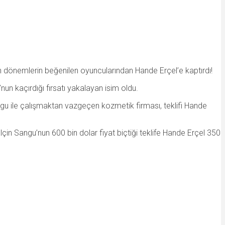
n dönemlerin beğenilen oyuncularından Hande Erçel’e kaptırdı!
’nun kaçırdığı fırsatı yakalayan isim oldu.
angu ile çalışmaktan vazgeçen kozmetik firması, teklifi Hande
lçin Sangu’nun 600 bin dolar fiyat biçtiği teklife Hande Erçel 350