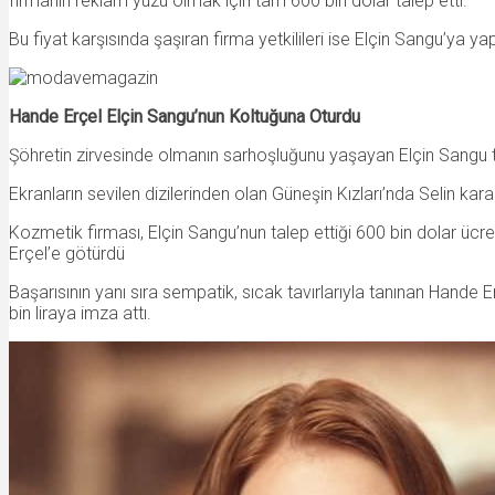
firmanın reklam yüzü olmak için tam 600 bin dolar talep etti.
Bu fiyat karşısında şaşıran firma yetkilileri ise Elçin Sangu’ya yap
Hande Erçel Elçin Sangu’nun Koltuğuna Oturdu
Şöhretin zirvesinde olmanın sarhoşluğunu yaşayan Elçin Sangu ta
Ekranların sevilen dizilerinden olan Güneşin Kızları’nda Selin kara
Kozmetik firması, Elçin Sangu’nun talep ettiği 600 bin dolar ücr
Erçel’e götürdü
Başarısının yanı sıra sempatik, sıcak tavırlarıyla tanınan Hande 
bin liraya imza attı.