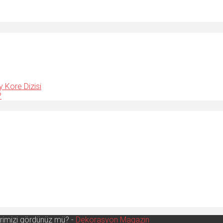
y Kore Dizisi
?
erimizi gördünüz mü? -
Dekorasyon Magazin