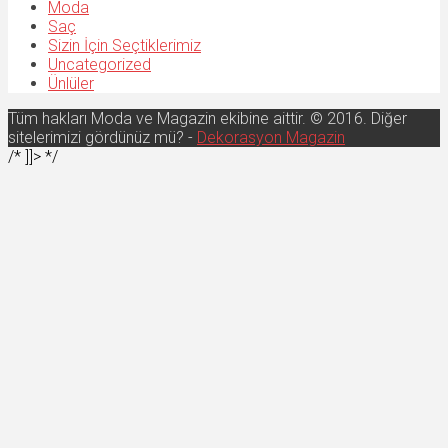
Moda
Saç
Sizin İçin Seçtiklerimiz
Uncategorized
Ünlüler
Tüm hakları Moda ve Magazin ekibine aittir. © 2016. Diğer
sitelerimizi gördünüz mü? -
Dekorasyon Magazin
/* ]]> */