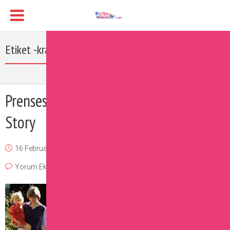
Etiket -kraliyet kıyafetleri
Prenses Diana Modası: Her Fashion
Story
16 February 2017
Burcu
Magazin
,
Moda
,
Ünlüler
Yorum Ekle