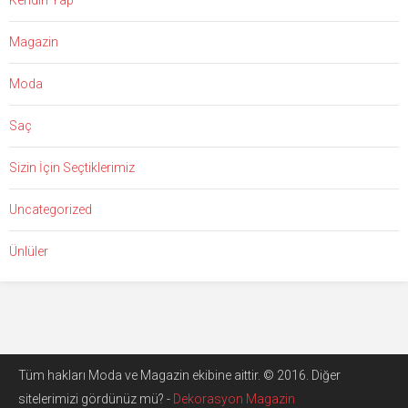
Kendin Yap
Magazin
Moda
Saç
Sizin İçin Seçtiklerimiz
Uncategorized
Ünlüler
Tüm hakları Moda ve Magazin ekibine aittir. © 2016. Diğer
sitelerimizi gördünüz mü? -
Dekorasyon Magazin