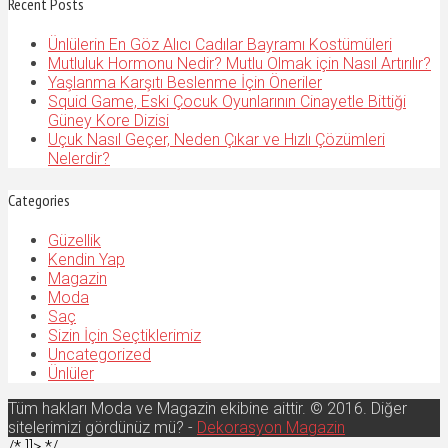
Recent Posts
Ünlülerin En Göz Alıcı Cadılar Bayramı Kostümüleri
Mutluluk Hormonu Nedir? Mutlu Olmak için Nasıl Artırılır?
Yaşlanma Karşıtı Beslenme İçin Öneriler
Squid Game, Eski Çocuk Oyunlarının Cinayetle Bittiği
Güney Kore Dizisi
Uçuk Nasıl Geçer, Neden Çıkar ve Hızlı Çözümleri
Nelerdir?
Categories
Güzellik
Kendin Yap
Magazin
Moda
Saç
Sizin İçin Seçtiklerimiz
Uncategorized
Ünlüler
Tüm hakları Moda ve Magazin ekibine aittir. © 2016. Diğer
sitelerimizi gördünüz mü? -
Dekorasyon Magazin
/* ]]> */