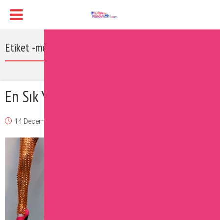
Etiket -moda blogları
En Sık Yapılan Moda Hataları
14 December 2016
Burcu
Moda
Yorum Ekle