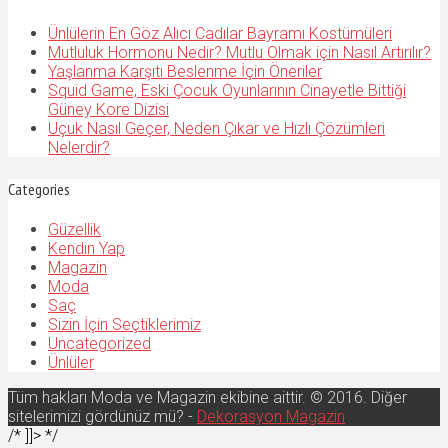
Ünlülerin En Göz Alıcı Cadılar Bayramı Kostümüleri
Mutluluk Hormonu Nedir? Mutlu Olmak için Nasıl Artırılır?
Yaşlanma Karşıtı Beslenme İçin Öneriler
Squid Game, Eski Çocuk Oyunlarının Cinayetle Bittiği
Güney Kore Dizisi
Uçuk Nasıl Geçer, Neden Çıkar ve Hızlı Çözümleri
Nelerdir?
Categories
Güzellik
Kendin Yap
Magazin
Moda
Saç
Sizin İçin Seçtiklerimiz
Uncategorized
Ünlüler
Tüm hakları Moda ve Magazin ekibine aittir. © 2016. Diğer
sitelerimizi gördünüz mü? -
Dekorasyon Magazin
/* ]]> */