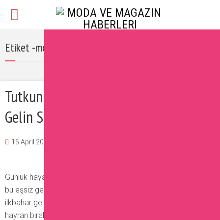
Etiket -moda gerçek çiçekler
Tutkunu Olacağınız 2017 İlkbahar
Gelin Saçı Modelleri
15 April 2017
Burcu
Güzellik
,
Moda
,
Saç
Yorum Ekle
Günlük hayatınızda, özel günlerinizde dahi kullanabileceğiniz
bu eşsiz gelin saçı modelleri sizi kendine aşık edecek. 2017
ilkbahar gelin saçı modelleri sade ve salaş görünümleriyle
hayran bırakıyor. İşte hem düğününüzde, hem de herhangi bir