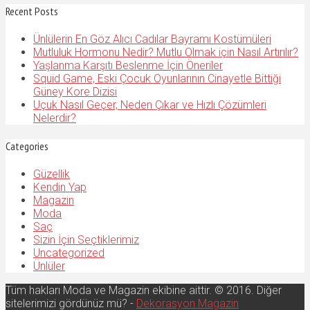
Recent Posts
Ünlülerin En Göz Alıcı Cadılar Bayramı Kostümüleri
Mutluluk Hormonu Nedir? Mutlu Olmak için Nasıl Artırılır?
Yaşlanma Karşıtı Beslenme İçin Öneriler
Squid Game, Eski Çocuk Oyunlarının Cinayetle Bittiği
Güney Kore Dizisi
Uçuk Nasıl Geçer, Neden Çıkar ve Hızlı Çözümleri
Nelerdir?
Categories
Güzellik
Kendin Yap
Magazin
Moda
Saç
Sizin İçin Seçtiklerimiz
Uncategorized
Ünlüler
Tüm hakları Moda ve Magazin ekibine aittir. © 2016. Diğer
sitelerimizi gördünüz mü? -
Dekorasyon Magazin