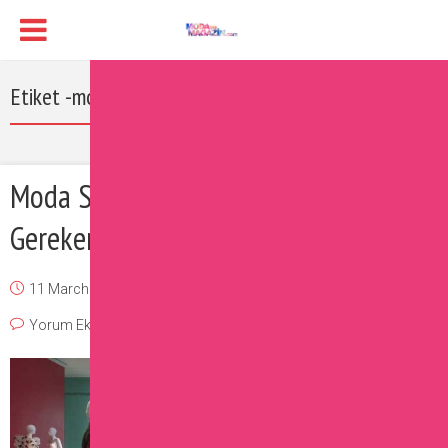
Etiket -moda sergileri
Moda Severlerin Mutlaka Gitmesi
Gereken 2017 Moda Sergileri
11 March 2017
Burcu
Moda
,
Sizin İçin Seçtiklerimiz
Yorum Ekle