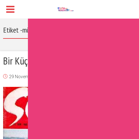
Etiket -müjde ar
Bir Küçük Nostalji: Ses Dergisi
29 November 2016
Burcu
Ünlüler
Yorum Ekle