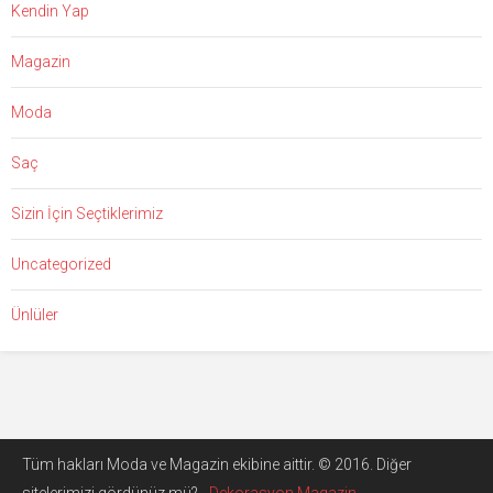
Kendin Yap
Magazin
Moda
Saç
Sizin İçin Seçtiklerimiz
Uncategorized
Ünlüler
Tüm hakları Moda ve Magazin ekibine aittir. © 2016. Diğer
sitelerimizi gördünüz mü? -
Dekorasyon Magazin