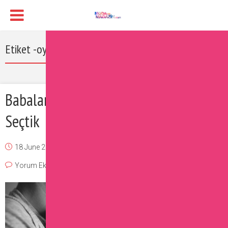
Etiket -oyun konsolu
Babalar Günü Hediyelerini Sizin İçin
Seçtik
18 June 2016
Burcu
Sizin İçin Seçtiklerimiz
Yorum Ekle