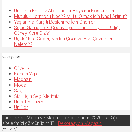
Ünlülerin En Göz Alıcı Cadılar Bayramı Kostümüleri
Mutluluk Hormonu Nedir? Mutlu Olmak için Nasıl Artırılır?
Yaşlanma Karşıtı Beslenme İçin Öneriler
Squid Game, Eski Çocuk Oyunlarının Cinayetle Bittiği
Güney Kore Dizisi
Uçuk Nasıl Geçer, Neden Çıkar ve Hızlı Çözümleri
Nelerdir?
Categories
Güzellik
Kendin Yap
Magazin
Moda
Saç
Sizin İçin Seçtiklerimiz
Uncategorized
Ünlüler
Tüm hakları Moda ve Magazin ekibine aittir. © 2016. Diğer
sitelerimizi gördünüz mü? -
Dekorasyon Magazin
/* ]]> */