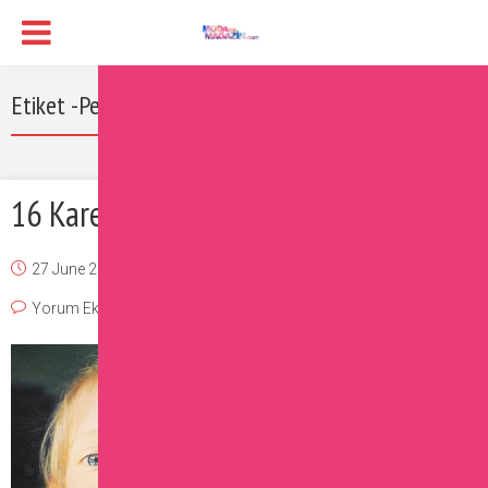
Etiket -Pelin Karahan
16 Karede ünlülerin çocukluk halleri
27 June 2016
Burcu
Magazin
,
Ünlüler
Yorum Ekle