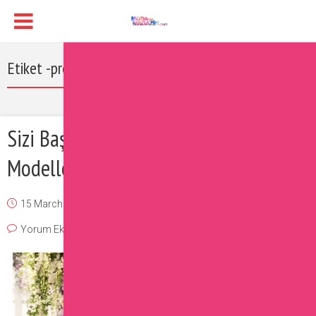
Etiket -pronovias 2017
Sizi Baştan Çıkaracak Pembe Gelinlik
Modelleri
15 March 2017
Burcu
Moda
,
Sizin İçin Seçtiklerimiz
Yorum Ekle