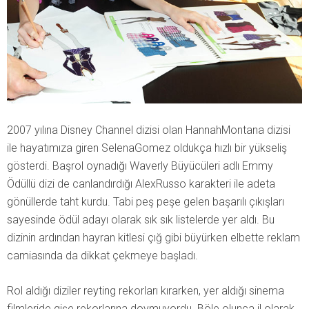
2007 yılına Disney Channel dizisi olan HannahMontana dizisi
ile hayatımıza giren SelenaGomez oldukça hızlı bir yükseliş
gösterdi. Başrol oynadığı Waverly Büyücüleri adlı Emmy
Ödüllü dizi de canlandırdığı AlexRusso karakteri ile adeta
gönüllerde taht kurdu. Tabi peş peşe gelen başarılı çıkışları
sayesinde ödül adayı olarak sık sık listelerde yer aldı. Bu
dizinin ardından hayran kitlesi çığ gibi büyürken elbette reklam
camiasında da dikkat çekmeye başladı.
Rol aldığı diziler reyting rekorları kırarken, yer aldığı sinema
filmleride gişe rekorlarına doymuyordu. Böle olunca il olarak