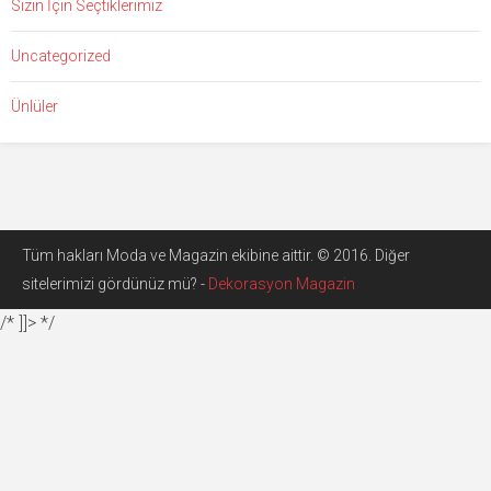
Sizin İçin Seçtiklerimiz
Uncategorized
Ünlüler
Tüm hakları Moda ve Magazin ekibine aittir. © 2016. Diğer
sitelerimizi gördünüz mü? -
Dekorasyon Magazin
/* ]]> */