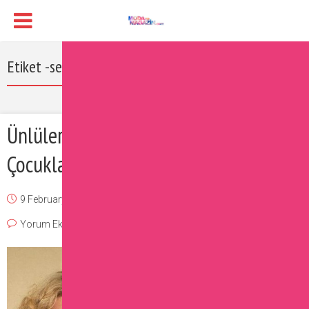
Etiket -selena gomez
Ünlülerin Kendilerine Çok Benzeyen
Çocukları
9 February 2017
Burcu
Magazin
,
Ünlüler
Yorum Ekle