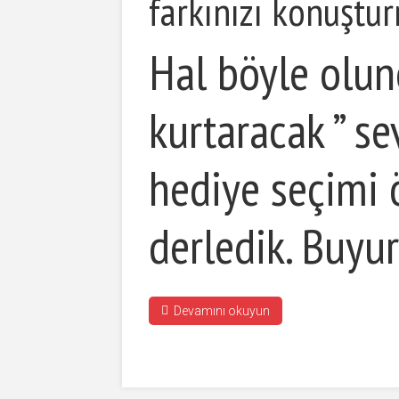
farkınızı konuştu
Hal böyle olun
kurtaracak ” se
hediye seçimi ö
derledik. Buyur
Devamını okuyun