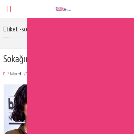
Etiket -sokaka modası
Sokağın Cüretkar Saç Stilleri
7 March 2017
Burcu
Güzellik
,
Saç
2 Yorumlar