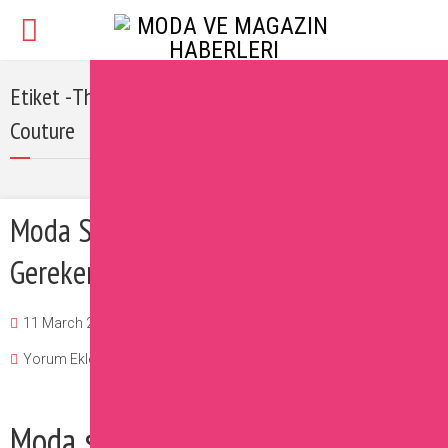
Etiket -The House of Dior: 70 Years of Haute
Couture
Moda Severlerin Mutlaka Gitmesi
Gereken 2017 Moda Sergileri
11 March 2017
Burcu
Moda
,
Sizin İçin Seçtiklerimiz
Yorum Ekle
Moda severler sizler için çok