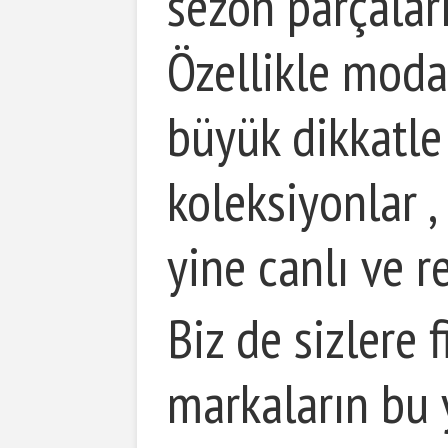
sezon parçaları
Özellikle moda
büyük dikkatle 
koleksiyonlar ,
yine canlı ve r
Biz de sizlere 
markaların bu y