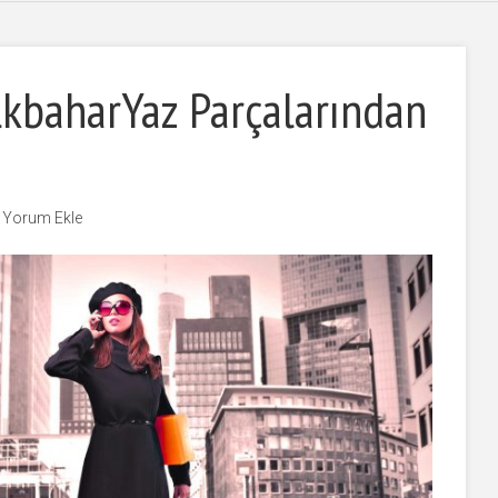
lkbaharYaz Parçalarından
i
Yorum Ekle