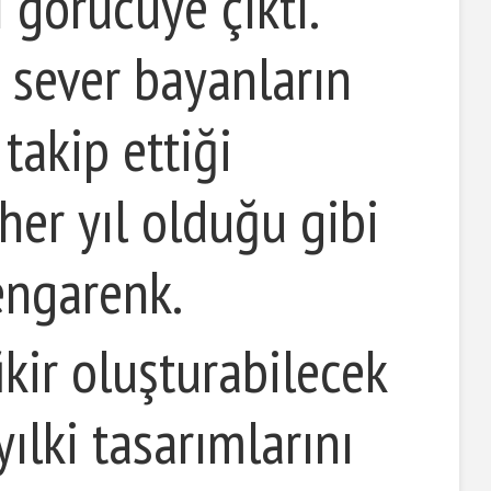
 görücüye çıktı.
 sever bayanların
takip ettiği
 her yıl olduğu gibi
engarenk.
fikir oluşturabilecek
ılki tasarımlarını