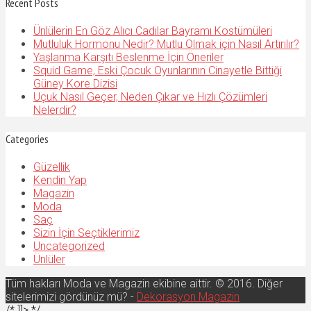
Recent Posts
Ünlülerin En Göz Alıcı Cadılar Bayramı Kostümüleri
Mutluluk Hormonu Nedir? Mutlu Olmak için Nasıl Artırılır?
Yaşlanma Karşıtı Beslenme İçin Öneriler
Squid Game, Eski Çocuk Oyunlarının Cinayetle Bittiği
Güney Kore Dizisi
Uçuk Nasıl Geçer, Neden Çıkar ve Hızlı Çözümleri
Nelerdir?
Categories
Güzellik
Kendin Yap
Magazin
Moda
Saç
Sizin İçin Seçtiklerimiz
Uncategorized
Ünlüler
Tüm hakları Moda ve Magazin ekibine aittir. © 2016. Diğer
sitelerimizi gördünüz mü? -
Dekorasyon Magazin
/* ]]> */