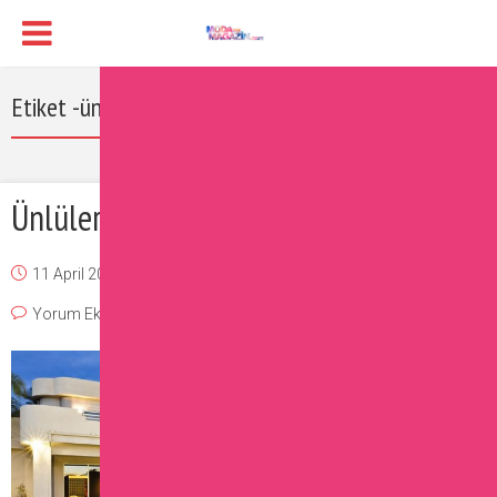
Etiket -ünlüler nasıl bir eve sahip
Ünlülerin Evleri Çok Konuşulacak!
11 April 2017
Burcu
Magazin
,
Ünlüler
Yorum Ekle