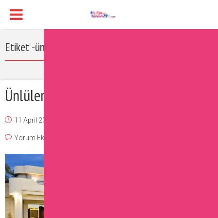
Etiket -ünlüler nerede yaşıyor
Ünlülerin Evleri Çok Konuşulacak!
11 April 2017
Burcu
Magazin
,
Ünlüler
Yorum Ekle