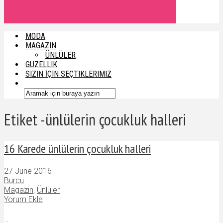
MODA
MAGAZIN
ÜNLÜLER
GÜZELLIK
SIZIN İÇIN SEÇTIKLERIMIZ
Etiket -ünlülerin çocukluk halleri
16 Karede ünlülerin çocukluk halleri
27 June 2016
Burcu
Magazin
,
Ünlüler
Yorum Ekle