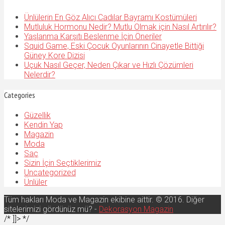
Ünlülerin En Göz Alıcı Cadılar Bayramı Kostümüleri
Mutluluk Hormonu Nedir? Mutlu Olmak için Nasıl Artırılır?
Yaşlanma Karşıtı Beslenme İçin Öneriler
Squid Game, Eski Çocuk Oyunlarının Cinayetle Bittiği
Güney Kore Dizisi
Uçuk Nasıl Geçer, Neden Çıkar ve Hızlı Çözümleri
Nelerdir?
Categories
Güzellik
Kendin Yap
Magazin
Moda
Saç
Sizin İçin Seçtiklerimiz
Uncategorized
Ünlüler
Tüm hakları Moda ve Magazin ekibine aittir. © 2016. Diğer
sitelerimizi gördünüz mü? -
Dekorasyon Magazin
/* ]]> */