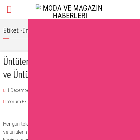
Etiket -ünlülerin takıntıları
Ünlülerin Birbirinden İlginç Takıntıları
ve Ünlülerin Fobileri
1 December 2016
Burcu
Magazin
,
Ünlüler
Yorum Ekle
Her gün televizyonda gördüğümüz ünlülerin de ilginç takıntıları
ve ünlülerin fobileri bulunuyor. Kimi çok mantıklı olsa da