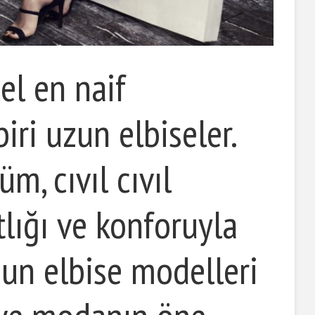
el en naif
iri uzun elbiseler.
üm, cıvıl cıvıl
tlığı ve konforuyla
zun elbise modelleri