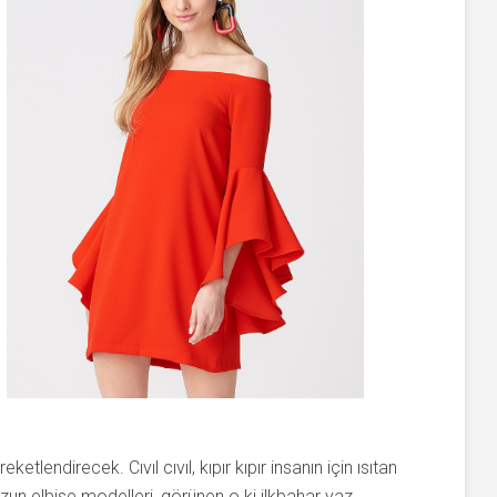
eketlendirecek. Cıvıl cıvıl, kıpır kıpır insanın için ısıtan
zun elbise modelleri, görünen o ki ilkbahar yaz