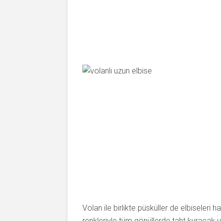
Volan ile birlikte püsküller de elbiseleri har
renkleriyle tüm gönüllerde taht kuracak u