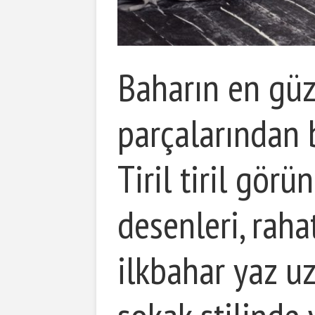
Baharın en güz
parçalarından b
Tiril tiril görün
desenleri, raha
ilkbahar yaz u