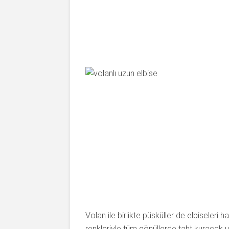
Volan ile birlikte püsküller de elbiseleri har
renkleriyle tüm gönüllerde taht kuracak u