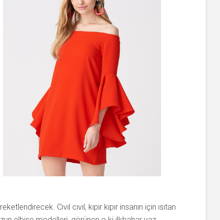
eketlendirecek. Cıvıl cıvıl, kıpır kıpır insanın için ısıtan
zun elbise modelleri, görünen o ki ilkbahar yaz