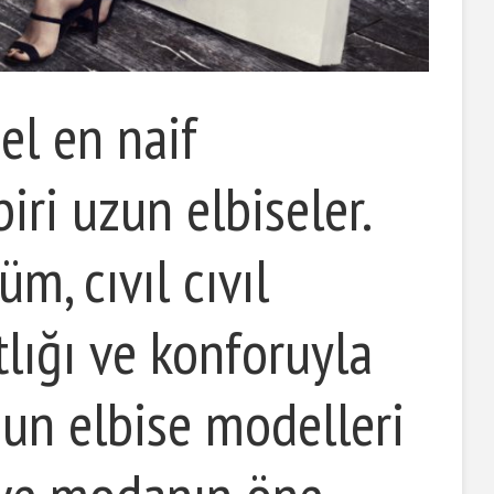
el en naif
iri uzun elbiseler.
üm, cıvıl cıvıl
tlığı ve konforuyla
zun elbise modelleri