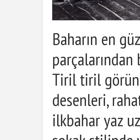
Baharın en güz
parçalarından b
Tiril tiril görün
desenleri, raha
ilkbahar yaz u